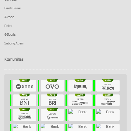
Crash Game
Arcade
Poker
E-Sports
Sabung Ayam
Komunitas