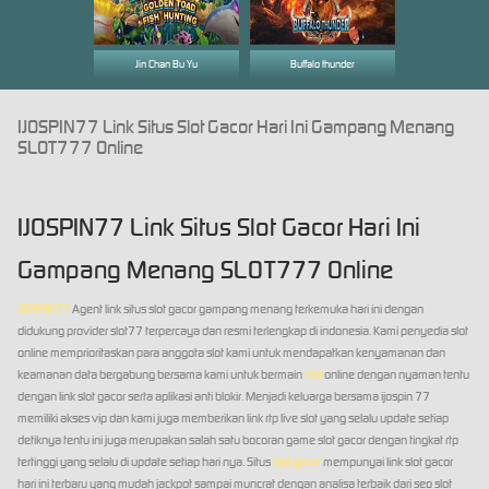
Jin Chan Bu Yu
Buffalo thunder
IJOSPIN77 Link Situs Slot Gacor Hari Ini Gampang Menang
SLOT777 Online
IJOSPIN77 Link Situs Slot Gacor Hari Ini
Gampang Menang SLOT777 Online
IJOSPIN77
Agent link situs slot gacor gampang menang terkemuka hari ini dengan
didukung provider slot77 terpercaya dan resmi terlengkap di indonesia. Kami penyedia slot
online memprioritaskan para anggota slot kami untuk mendapatkan kenyamanan dan
keamanan data bergabung bersama kami untuk bermain
slot
online dengan nyaman tentu
dengan link slot gacor serta aplikasi anti blokir. Menjadi keluarga bersama ijospin 77
memiliki akses vip dan kami juga memberikan link rtp live slot yang selalu update setiap
detiknya tentu ini juga merupakan salah satu bocoran game slot gacor dengan tingkat rtp
tertinggi yang selalu di update setiap hari nya. Situs
slot gacor
mempunyai link slot gacor
hari ini terbaru yang mudah jackpot sampai muncrat dengan analisa terbaik dari seo slot