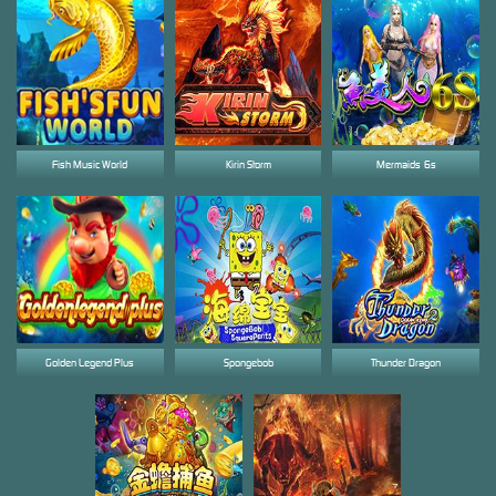
Fish Music World
Kirin Storm
Mermaids-6s
Golden Legend Plus
Spongebob
Thunder Dragon