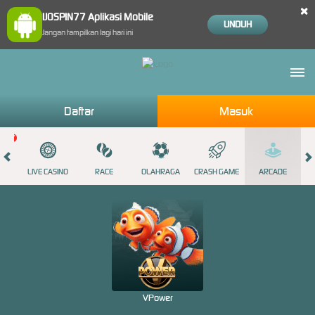
×
IJOSPIN77 Aplikasi Mobile
UNDUH
Jangan tampilkan lagi hari ini
Daftar
Masuk
S
LIVE CASINO
RACE
OLAHRAGA
CRASH GAME
ARCADE
VPower