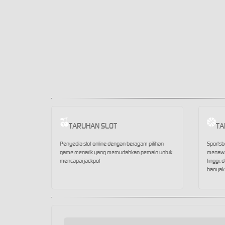
TARUHAN SLOT
TA
Penyedia slot online dengan beragam pilihan
Sportsb
game menarik yang memudahkan pemain untuk
menawar
mencapai jackpot
tinggi,
banyak 