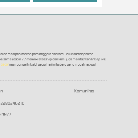
t online memprioritaskan para anggota slot kami untuk mendapatkan
bersama ijospin 77 memiliki akses vip dan kami juga memberikan link rtp live
t gacor
mempunyai link slot gacor hari ini terbaru yang mudah jackpot
an
Komunitas
82280246210
SPIN77