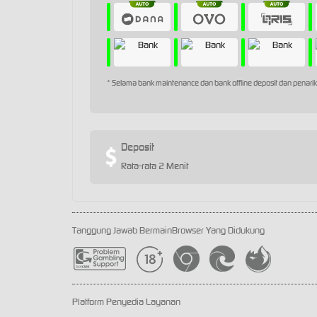
* Selama bank maintenance dan bank offline deposit dan penarik
Deposit
Rata-rata 2 Menit
Tanggung Jawab Bermain
Browser Yang Didukung
Platform Penyedia Layanan