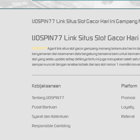
IJOSPIN77 Link Situs Slot Gacor Hari Ini Gampa
IJOSPIN77 Link Situs Slot Gacor H
IJOSPIN77
Agent link situs slot gacor gampang menang terkemuka hari ini d
kenyamanan dan keamanan data bergabung bersama kami untuk bermai
slot yang selalu update setiap detiknya tentu ini juga merupakan salah satu 
sampai muncrat dengan analisa terbaik dari seo slot nomor 1 memiliki inovas
Kebijaksanaan
Platform
Tentang IJOSPIN77
Promosi
Pusat Bantuan
Loyalty
Syarat dan Ketentuan
Referral
Responsible Gambling