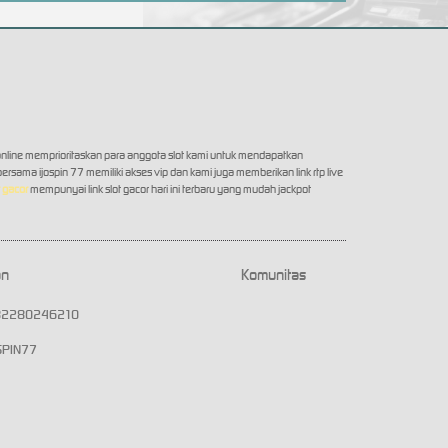
t online memprioritaskan para anggota slot kami untuk mendapatkan
bersama ijospin 77 memiliki akses vip dan kami juga memberikan link rtp live
t gacor
mempunyai link slot gacor hari ini terbaru yang mudah jackpot
an
Komunitas
82280246210
SPIN77