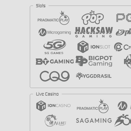
Slots
Live Casino