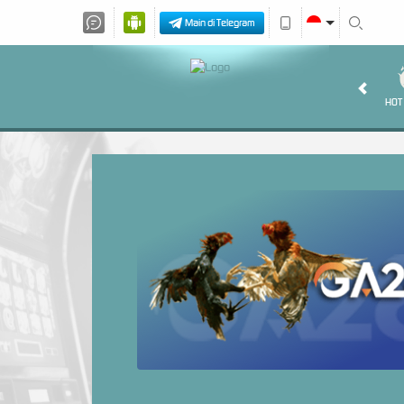
Main di Telegram
HOT