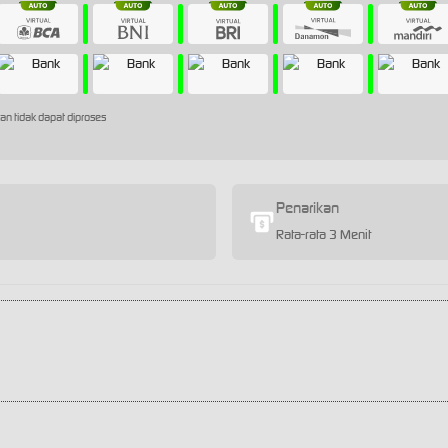
an tidak dapat diproses
Penarikan
Rata-rata 3 Menit