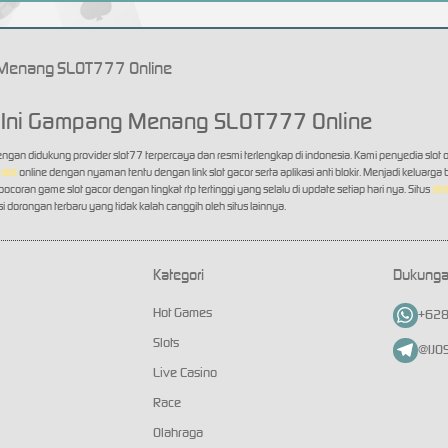
ng Menang SLOT777 Online
ari Ini Gampang Menang SLOT777 Online
engan didukung provider slot77 terpercaya dan resmi terlengkap di indonesia. Kami penyedia slo
n
slot
online dengan nyaman tentu dengan link slot gacor serta aplikasi anti blokir. Menjadi keluarga 
bocoran game slot gacor dengan tingkat rtp tertinggi yang selalu di update setiap hari nya. Situs
slo
i dorongan terbaru yang tidak kalah canggih oleh situs lainnya.
Kategori
Dukung
Hot Games
+62
Slots
@IJO
Live Casino
Race
Olahraga