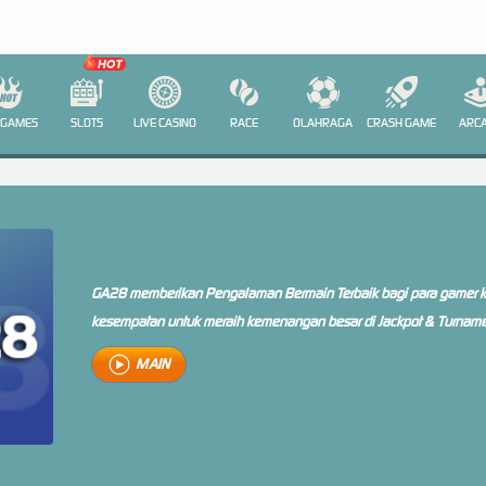
 GAMES
SLOTS
LIVE CASINO
RACE
OLAHRAGA
CRASH GAME
ARC
GA28 memberikan Pengalaman Bermain Terbaik bagi para gamer ka
kesempatan untuk meraih kemenangan besar di Jackpot & Turnam
MAIN