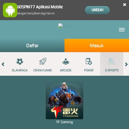
×
IJOSPIN77 Aplikasi Mobile
UNDUH
Jangan tampilkan lagi hari ini
Daftar
Masuk
E
OLAHRAGA
CRASH GAME
ARCADE
POKER
E-SPORTS
SA
TF Gaming